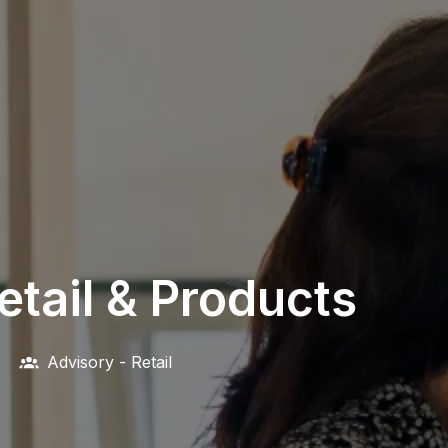
etail & Products
Advisory - Retail