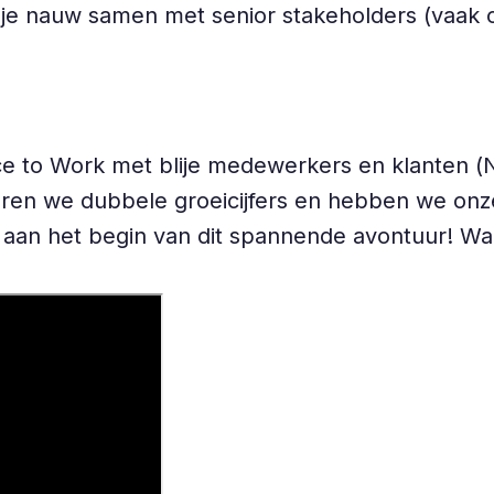
je nauw samen met senior stakeholders (vaak op 
ce to Work met blije medewerkers en klanten (
ren we dubbele groeicijfers en hebben we onze 
an aan het begin van dit spannende avontuur! W