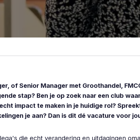
ger, of Senior Manager met Groothandel, FMCG
olgende stap? Ben je op zoek naar een club w
echt impact te maken in je huidige rol? Spreekt
ingen je aan? Dan is dit dé vacature voor jo
lega's die echt verandering en uitdagingen o