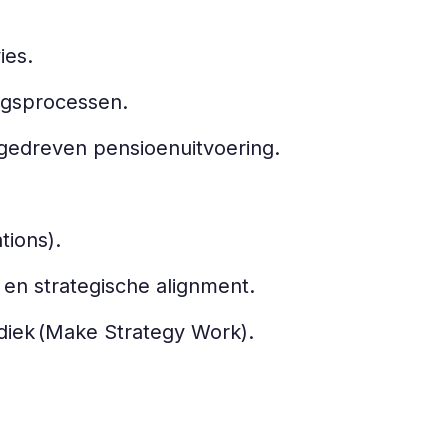
ies.
ingsprocessen.
tagedreven pensioenuitvoering.
ations).
en strategische alignment.
iek (Make Strategy Work).