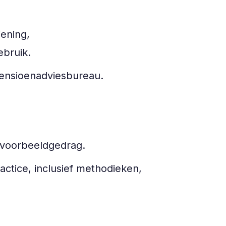
iening,
ebruik.
 pensioenadviesbureau.
n voorbeeldgedrag.
actice, inclusief methodieken,