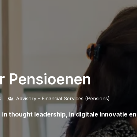
r Pensioenen
s
Advisory - Financial Services (Pensions)
n thought leadership, in digitale innovatie en