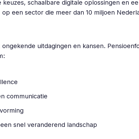
he keuzes, schaalbare digitale oplossingen en e
 op een sector die meer dan 10 miljoen Nederlan
ongekende uitdagingen en kansen. Pensioenfon
om:
ellence
 en communicatie
itvorming
in een snel veranderend landschap