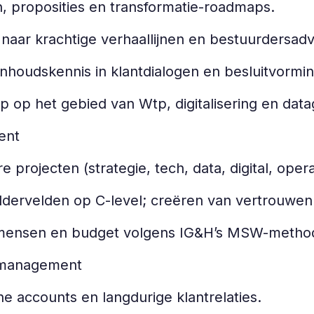
n, proposities en transformatie-roadmaps.
naar krachtige verhaallijnen en bestuurdersadv
inhoudskennis in klantdialogen en besluitvorm
ip op het gebied van Wtp, digitalisering en da
ment
e projecten (strategie, tech, data, digital, oper
ervelden op C-level; creëren van vertrouwen 
 mensen en budget volgens IG&H’s MSW-method
iemanagement
he accounts en langdurige klantrelaties.