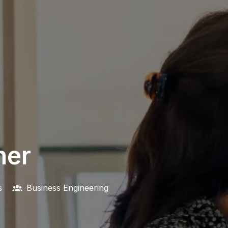
ner
s
Business Engineering