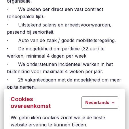
organisatie.
· We bieden per direct een vast contract
(onbepaalde tijd).
· Uitstekend salaris en arbeidsvoorwaarden,
passend bij senioriteit.
· Auto van de zaak / goede mobiliteitsregeling.
· De mogelijkheid om parttime (32 uur) te
werken, minimaal 4 dagen per week.
· We ondersteunen incidenteel werken in het
buitenland voor maximaal 4 weken per jaar.
· 25 vakantiedagen met de mogelijkheid om meer
op te nemen.
· De mogelijkheid om na 3 jaar dienstverband
Cookies
een sabbatical op te nemen.
Nederlands
overeenkomst
· IG&H faciliteert een Healthy Human
We gebruiken cookies zodat we je de beste 
programma, waarbij je begeleiding krijgt bij alle
website ervaring te kunnen bieden.
aanpassingen in het leven, zoals het krijgen van een