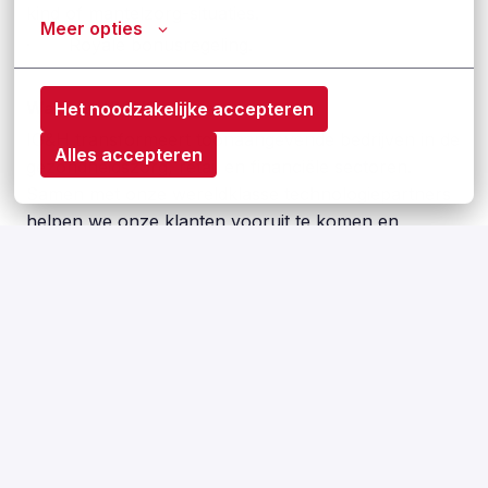
kind of mantelzorg-situaties.
Meer opties
· Royale bonusregeling.
Waarom IG&H?
Het noodzakelijke accepteren
IG&H transformeert toonaangevende bedrijven in de
Alles accepteren
gezondheidszorg, retail en financiële sectoren.
Samen met onze wereldklasse technologiepartners
helpen we onze klanten vooruit te komen en
relevant te blijven, met inzichtelijk advies, geweldig
ontwerp en ongeëvenaarde digitale platforms. Onze
uitzonderlijke resultaten komen voort uit het
succesvol afstemmen van mensen, bedrijfsvoering
en technologie. Met meer dan 650 getalenteerde
collega’s aan boord, mensen die veranderingen en
uitdagingen echt omarmen, hebben we een unieke
cultuur gecreëerd die zowel hoog durft als hoog
zorgt. We trekken buitengewone mensen aan en