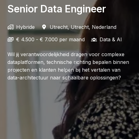
Senior Data Engineer
Hybride
Utrecht
,
Utrecht
,
Nederland
€ 4.500 - € 7.000 per maand
Data & AI
Wil jij verantwoordelijkheid dragen voor complexe
dataplatformen, technische richting bepalen binnen
projecten en klanten helpen bij het vertalen van
data-architectuur naar schaalbare oplossingen?