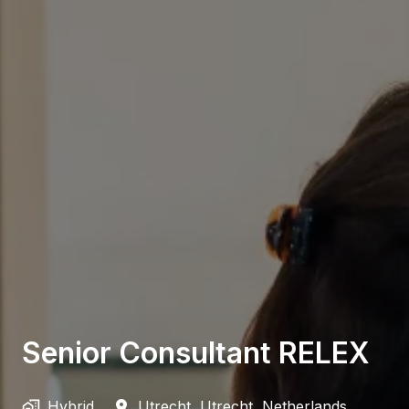
Senior Consultant RELEX
Hybrid
Utrecht
,
Utrecht
,
Netherlands