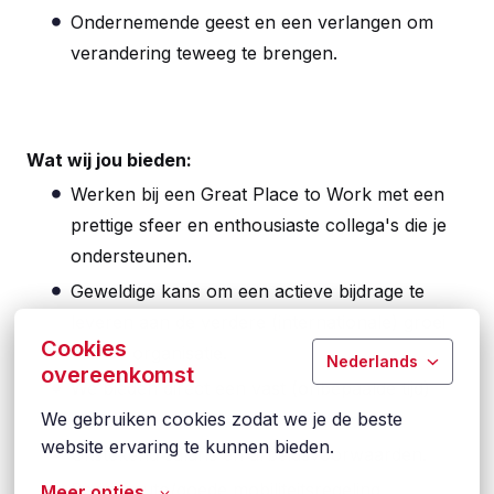
Ondernemende geest en een verlangen om
verandering teweeg te brengen.
Wat wij jou bieden:
Werken bij een Great Place to Work met een
prettige sfeer en enthousiaste collega's die je
ondersteunen.
Geweldige kans om een actieve bijdrage te
leveren aan de verdere (internationale) groei
Cookies
van de organisatie.
Nederlands
overeenkomst
We bieden direct een vast (onbepaalde tijd)
contract.
We gebruiken cookies zodat we je de beste 
website ervaring te kunnen bieden.
Uitstekend salaris en arbeidsvoorwaarden.
Bedrijfsauto/goede mobiliteitsregeling.
Meer opties