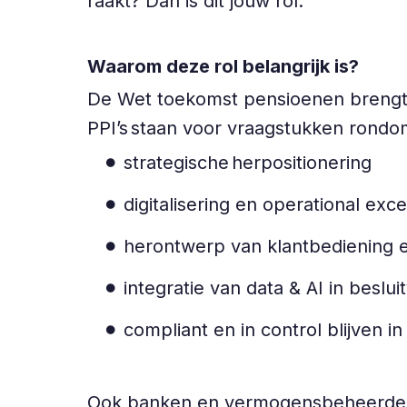
raakt? Dan is dit jouw rol.
Waarom deze rol belangrijk is?
De Wet toekomst pensioenen brengt 
PPI’s staan voor vraagstukken rond
strategische herpositionering
digitalisering en operational exc
herontwerp van klantbediening
integratie van data & AI in beslu
compliant en in control blijven 
Ook banken en vermogensbeheerders z