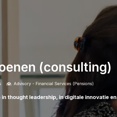
oenen (consulting)
s
Advisory - Financial Services (Pensions)
n thought leadership, in digitale innovatie en