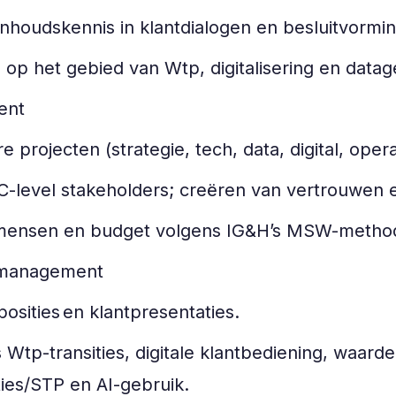
inhoudskennis in klantdialogen en besluitvorm
p op het gebied van Wtp, digitalisering en dat
ment
e projecten (strategie, tech, data, digital, oper
-level stakeholders; creëren van vertrouwen e
 mensen en budget volgens IG&H’s MSW-method
iemanagement
posities en klantpresentaties.
 Wtp-transities, digitale klantbediening, waarde
ties/STP en AI-gebruik.