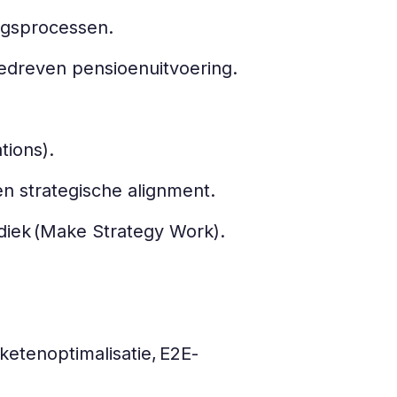
ingsprocessen.
agedreven pensioenuitvoering.
ations).
n strategische alignment.
iek (Make Strategy Work).
ketenoptimalisatie, E2E-