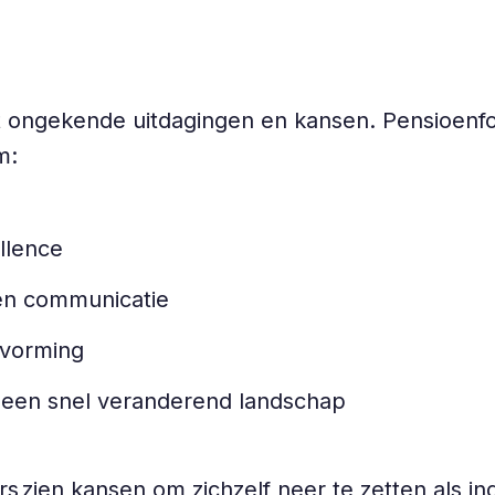
ongekende uitdagingen en kansen. Pensioenfon
om:
ellence
 en communicatie
itvorming
in een snel veranderend landschap
ien kansen om zichzelf neer te zetten als ind